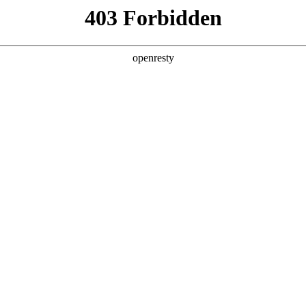
型
全球业务
新闻资讯
智能新能源
Hi4
投资者关系
亚洲
丹 科威特 黎巴嫩 孟加拉国 马来西亚 尼泊尔 卡塔尔 沙特阿拉伯 叙利亚 泰
欧洲
兰 意大利 英国
智慧驾控五座旗舰
魏牌V8X
美洲
牙买加 墨西哥 乌拉圭 智利