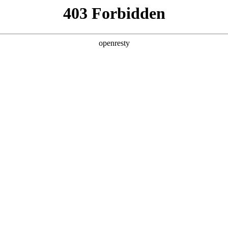
型
全球业务
新闻资讯
智能新能源
Hi4
投资者关系
亚洲
丹 科威特 黎巴嫩 孟加拉国 马来西亚 尼泊尔 卡塔尔 沙特阿拉伯 叙利亚 泰
欧洲